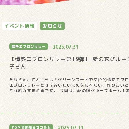
イベント情報
お知らせ
2025.07.31
情熱エプロンリレー
【情熱エプロンリレー第19弾】 愛の家グル
子さん
みなさん、こんにちは！グリーンフードです(^^)情熱エプロ
エプロンリレーとは？おいしいものを食べたい、作りたいと
これ紹介する企画です。 今回は、愛の家グループホーム上
2025.07.11
TOPIXお知らせコラム