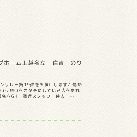
ープホーム上越名立 住吉 のり
ンリレー第19弾をお届けします♪ 情熱
いう想いをカタチにしている人をあれ
越名立GH 調理スタッフ 住吉 …