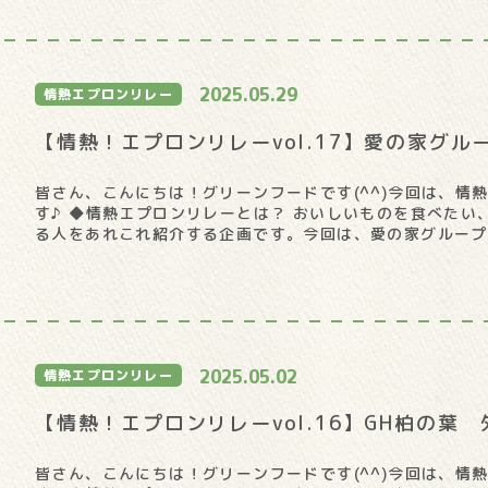
2025.05.29
情熱エプロンリレー
【情熱！エプロンリレーvol.17】愛の家グ
皆さん、こんにちは！グリーンフードです(^^)今回は、情
す♪ ◆情熱エプロンリレーとは？ おいしいものを食べたい
る人をあれこれ紹介する企画です。今回は、愛の家グループ
2025.05.02
情熱エプロンリレー
【情熱！エプロンリレーvol.16】GH柏の葉
皆さん、こんにちは！グリーンフードです(^^)今回は、情