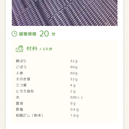
20
調理時間
分
材料
/ 2人分
豚ばら 32ｇ
ごぼう 60ｇ
人参 60ｇ
えのき茸 32ｇ
三つ葉 4ｇ
とろろ昆布 2ｇ
水 600ｃｃ
醬油 8ｇ
食塩 0.4ｇ
和風だし（粉末） 1.6ｇ