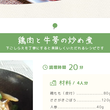
鶏肉と牛蒡の炒め煮
下ごしらえを丁寧にすると美味しくいただれるレシピです
20
調理時間
分
材料
/ 4人分
鶏もも（皮付）.........................80
ささがきごぼう.......................120
人参....................................40g