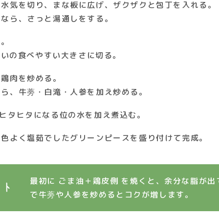
、水気を切り、まな板に広げ、ザクザクと包丁を入れる。
うなら、さっと湯通しをする。
る。
くらいの食べやすい大きさに切る。
、鶏肉を炒める。
たら、牛蒡・白滝・人参を加え炒める。
がヒタヒタになる位の水を加え煮込む。
に色よく塩茹でしたグリーンピースを盛り付けて完成。
最初に ごま油＋鶏皮側 を焼くと、余分な脂が出
ント
で牛蒡や人参を炒めるとコクが増します。