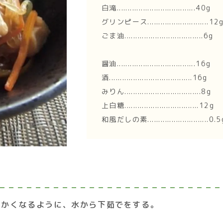
白滝....................................40g
グリンピース............................12
ごま油....................................6g
醤油....................................16g
酒......................................16g
みりん...................................8g
上白糖..................................12g
和風だしの素............................0.5
らかくなるように、水から下茹でをする。