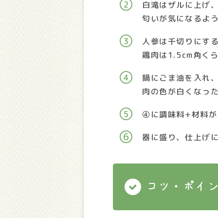
白滝はザルに上げ
匂いが気になるよ
人参は千切りにす
鶏肉は1.5cm角
鍋にごま油を入れ
肉の色が白くなっ
④に調味料+材料
器に盛り、仕上げ
コツ・ポイ