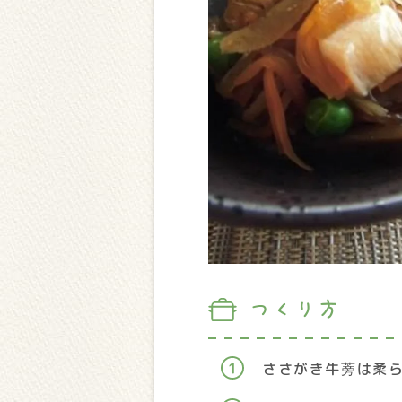
つくり方
ささがき牛蒡は柔