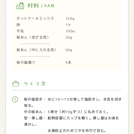
材料
/ 5人分
ホットケーキミックス 120g
卵 1ヶ
牛乳 100cc
桜あん（混ぜる用） 20g
---------------
桜あん（中に入れる用） 50g
---------------
桜の塩漬け 5本
つくり方
桜の塩抜き： 水に10〜15分浸して塩抜きし、水気を拭き
取る。
中の桜あん： 5等分（約10gずつ）に丸めておく。
型・蒸し器： 耐熱容器にカップを敷く。蒸し器はお湯を
沸かし、
水滴防止のためフタを布巾で包む。