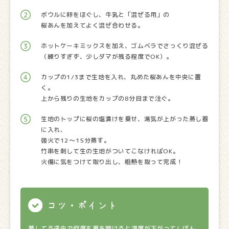
ボウルに卵をほぐし、牛乳と「混ぜる用」の
桜あんを加えてよく混ぜ合わせる。
ホットケーキミックスを加え、ゴムベラでさっくり混ぜる
（練りすぎず、少しダマが残る程度でOK）。
カップの1/3まで生地を入れ、丸めた桜あんを中央に置
く。
上から残りの生地をカップの8分目まで注ぐ。
生地のトップに桜の塩漬けを乗せ、湯気が上がった蒸し器
に入れ、
強火で12〜15分蒸す。
竹串を刺して生の生地がついてこなければOK。
火傷に気をつけて取り出し、粗熱を取って完成！
コツ・ポイント
蒸してる途中で何度も蓋を開けると温度が下がってしぼん