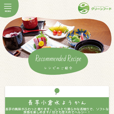
Recommended Recipe
レシピのご紹介
長芋小倉水ようかん
長芋の風味がふわっと香ります。 しっとり滑らかな舌触りで、ソフトな
食感を楽しめます♪ 甘さも控えめでヘルシー！