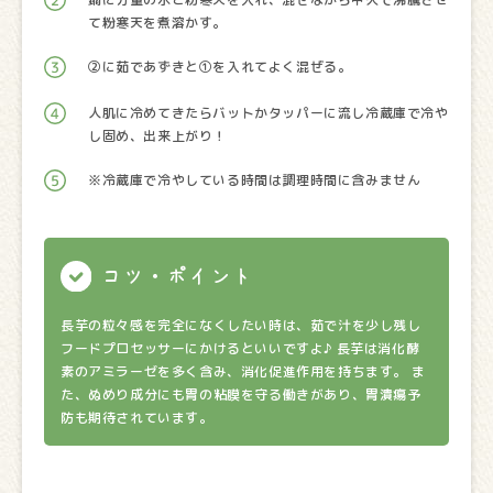
て粉寒天を煮溶かす。
②に茹であずきと①を入れてよく混ぜる。
人肌に冷めてきたらバットかタッパーに流し冷蔵庫で冷や
し固め、出来上がり！
※冷蔵庫で冷やしている時間は調理時間に含みません
コツ・ポイント
長芋の粒々感を完全になくしたい時は、茹で汁を少し残し
フードプロセッサーにかけるといいですよ♪ 長芋は消化酵
素のアミラーゼを多く含み、消化促進作用を持ちます。 ま
た、ぬめり成分にも胃の粘膜を守る働きがあり、胃潰瘍予
防も期待されています。