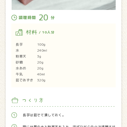
20
調理時間
分
材料
/ 10人分
長芋 100g
水 240ml
粉寒天 3g
砂糖 20g
水あめ 20g
牛乳 40ml
茹であずき 320g
つくり方
長芋は茹でて潰しておく。
鍋に分量の水と粉寒天を入れ、混ぜながら中火で沸騰させ