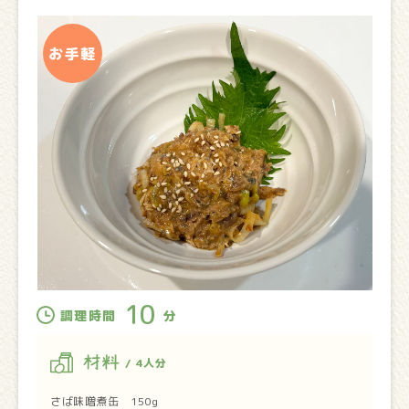
10
調理時間
分
材料
/ 4人分
さば味噌煮缶 150g