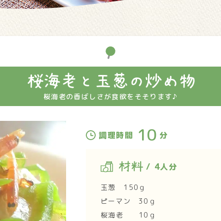
桜海老と玉葱の炒め物
桜海老の香ばしさが食欲をそそります♪
10
調理時間
分
材料
/ 4人分
玉葱 150ｇ
ピーマン 30ｇ
桜海老 10ｇ