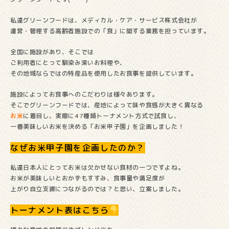
私達グリーンフードは、メディカル・ケア・サービス株式会社が
運営・管理する高齢者施設での「食」に関する業務を担っています。
全国に施設があり、そこでは
ご利用者にとって馴染み深いお料理や、
その地域ならではの特産品を使用したお食事を提供しています。
施設によってお食事へのこだわりは様々あります。
そこでグリーンフードでは、産地によって味や食感が大きく異なる
お米
に着目し、実際に47種類トーナメント方式で試食し、
一番美味しいお米を決める「お米甲子園」を企画しました！
なぜお米甲子園を企画したのか？
私達日本人にとってお米は欠かせない食材の一つですよね。
お米が美味しいとおかずもすすみ、食事量や満足度が
上がり自立支援につながるのでは？と思い、立案しました。
トーナメント表はこちら